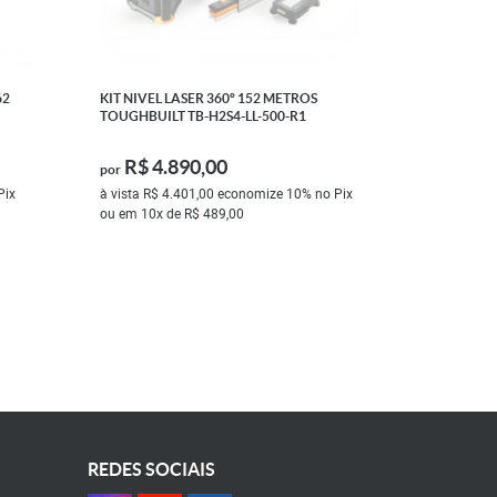
62
KIT NIVEL LASER 360º 152 METROS
TOUGHBUILT TB-H2S4-LL-500-R1
R$ 4.890,00
por
Pix
à vista
R$ 4.401,00
economize
10%
no Pix
ou em
10x
de
R$ 489,00
REDES SOCIAIS