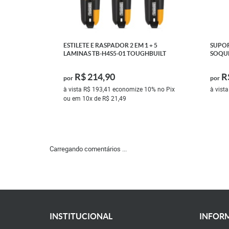
ESTILETE E RASPADOR 2 EM 1 + 5
SUPOR
LAMINAS TB-H4S5-01 TOUGHBUILT
SOQUE
R$ 214,90
R
por
por
à vista
R$ 193,41
economize
10%
no Pix
à vist
ou em
10x
de
R$ 21,49
Carregando comentários ...
INSTITUCIONAL
INFORM