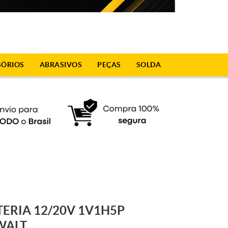
SÓRIOS
ABRASIVOS
PEÇAS
SOLDA
TERIA 12/20V 1V1H5P
WALT