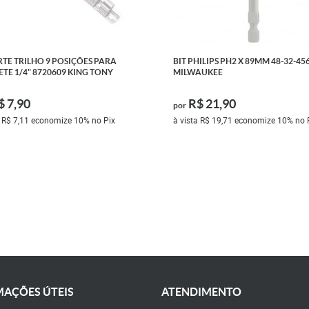
TE TRILHO 9 POSIÇÕES PARA
BIT PHILIPS PH2 X 89MM 48-32-45
TE 1/4" 8720609 KING TONY
MILWAUKEE
$ 7,90
R$ 21,90
por
a
R$ 7,11
economize
10%
no Pix
à vista
R$ 19,71
economize
10%
no 
AÇÕES ÚTEIS
ATENDIMENTO