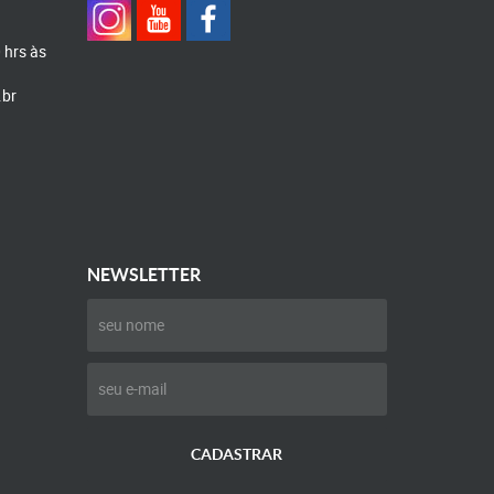
0 hrs às
.br
NEWSLETTER
CADASTRAR