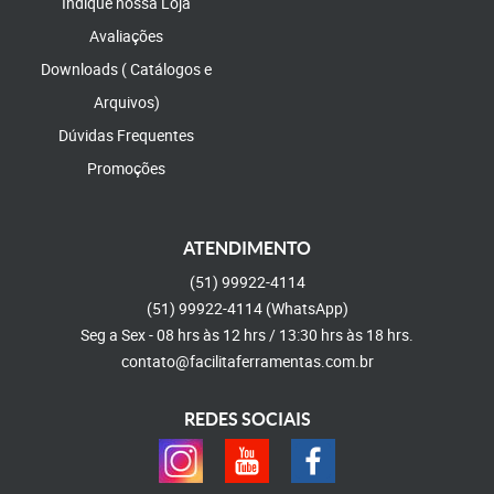
Indique nossa Loja
Avaliações
Downloads ( Catálogos e
Arquivos)
Dúvidas Frequentes
Promoções
ATENDIMENTO
(51)
99922-4114
(51)
99922-4114
(WhatsApp)
Seg a Sex - 08 hrs às 12 hrs / 13:30 hrs às 18 hrs.
contato@facilitaferramentas.com.br
REDES SOCIAIS