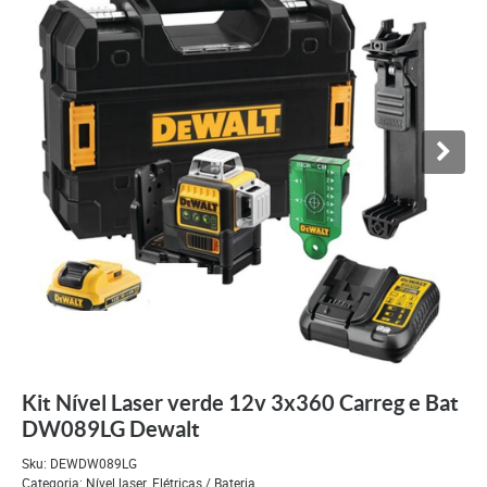
Kit Nível Laser verde 12v 3x360 Carreg e Bat
DW089LG Dewalt
Sku:
DEWDW089LG
Categoria:
Nível laser
,
Elétricas / Bateria