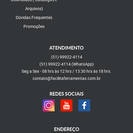
Arquivos)
Dúvidas Frequentes
Promoções
ATENDIMENTO
(51)
99922-4114
(51)
99922-4114
(WhatsApp)
Seg a Sex - 08 hrs às 12 hrs / 13:30 hrs às 18 hrs.
contato@facilitaferramentas.com.br
REDES SOCIAIS
ENDEREÇO