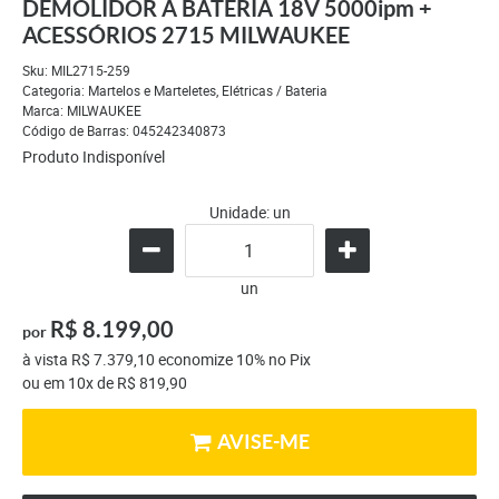
DEMOLIDOR À BATERIA 18V 5000ipm +
ACESSÓRIOS 2715 MILWAUKEE
Sku:
MIL2715-259
Categoria:
Martelos e Marteletes
,
Elétricas / Bateria
Marca:
MILWAUKEE
Código de Barras:
045242340873
Produto Indisponível
Unidade: un
un
R$ 8.199,00
por
à vista
R$ 7.379,10
economize
10%
no Pix
ou em
10x
de
R$ 819,90
AVISE-ME