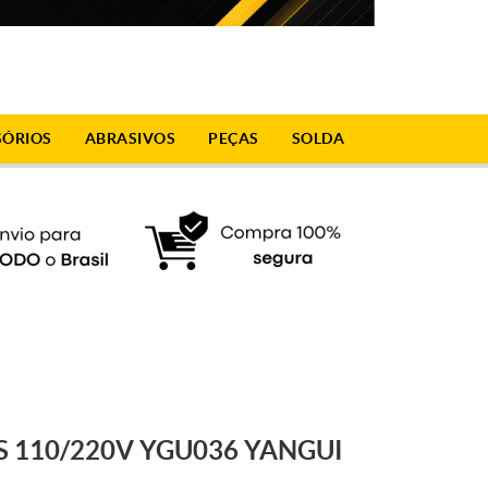
SÓRIOS
ABRASIVOS
PEÇAS
SOLDA
S 110/220V YGU036 YANGUI