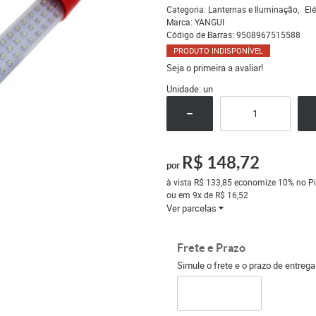
Categoria:
Lanternas e Iluminação
Elé
Marca:
YANGUI
Código de Barras:
9508967515588
PRODUTO INDISPONÍVEL
Seja o primeira a avaliar!
Unidade: un
R$ 148,72
por
à vista
R$ 133,85
economize
10%
no Pi
ou em
9x
de
R$ 16,52
Ver parcelas
Frete e Prazo
Simule o frete e o prazo de entreg