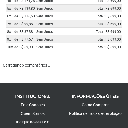
4x
de
R$ 174,75
Sem Juros
Total: R$ 699,00
5x
de
R$ 139,80
Sem Juros
Total: R$ 699,00
6x
de
R$ 116,50
Sem Juros
Total: R$ 699,00
7x
de
R$ 99,86
Sem Juros
Total: R$ 699,00
8x
de
R$ 87,38
Sem Juros
Total: R$ 699,00
9x
de
R$ 77,67
Sem Juros
Total: R$ 699,00
10x
de
R$ 69,90
Sem Juros
Total: R$ 699,00
Carregando comentários ...
INSTITUCIONAL
INFORMAÇÕES ÚTEIS
Fale Conosco
Como Comprar
Quem Somos
Política de trocas e devolução
Indique nossa Loja