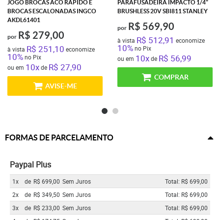
JOGO BROCAS ACO RAPIDO E
PARAFUSADEIRA IMPACTO 1/4"
BROCAS ESCALONADAS INGCO
BRUSHLESS 20V SBI811 STANLEY
AKDL61401
R$ 569,90
por
R$ 279,00
por
R$ 512,91
à vista
economize
10%
R$ 251,10
no Pix
à vista
economize
10%
10x
R$ 56,99
no Pix
ou em
de
10x
R$ 27,90
ou em
de
COMPRAR
AVISE-ME
FORMAS DE PARCELAMENTO
Paypal Plus
1x
de
R$ 699,00
Sem Juros
Total: R$ 699,00
2x
de
R$ 349,50
Sem Juros
Total: R$ 699,00
3x
de
R$ 233,00
Sem Juros
Total: R$ 699,00