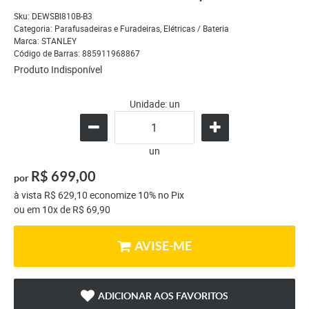
Sku:
DEWSBI810B-B3
Categoria:
Parafusadeiras e Furadeiras
,
Elétricas / Bateria
Marca:
STANLEY
Código de Barras:
885911968867
Produto Indisponível
Unidade: un
un
R$ 699,00
por
à vista
R$ 629,10
economize
10%
no Pix
ou em
10x
de
R$ 69,90
AVISE-ME
ADICIONAR AOS FAVORITOS