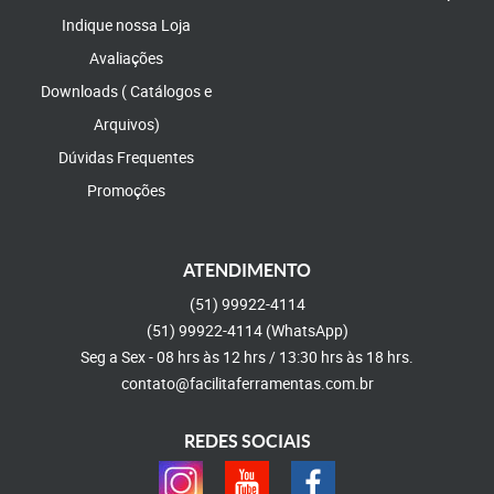
Indique nossa Loja
Avaliações
Downloads ( Catálogos e
Arquivos)
Dúvidas Frequentes
Promoções
ATENDIMENTO
(51)
99922-4114
(51)
99922-4114
(WhatsApp)
Seg a Sex - 08 hrs às 12 hrs / 13:30 hrs às 18 hrs.
contato@facilitaferramentas.com.br
REDES SOCIAIS