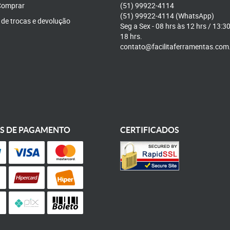
omprar
(51)
99922-4114
(51)
99922-4114
(WhatsApp)
a de trocas e devolução
Seg a Sex - 08 hrs às 12 hrs / 13:3
18 hrs.
contato@facilitaferramentas.com
S DE PAGAMENTO
CERTIFICADOS