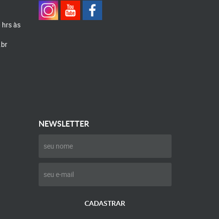
0 hrs às
.br
NEWSLETTER
CADASTRAR