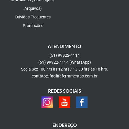
Arquivos)
Dúvidas Frequentes
Promoções
ATENDIMENTO
(51)
99922-4114
(51)
99922-4114
(WhatsApp)
Seg a Sex - 08 hrs às 12 hrs / 13:30 hrs às 18 hrs.
contato@facilitaferramentas.com.br
REDES SOCIAIS
ENDEREÇO