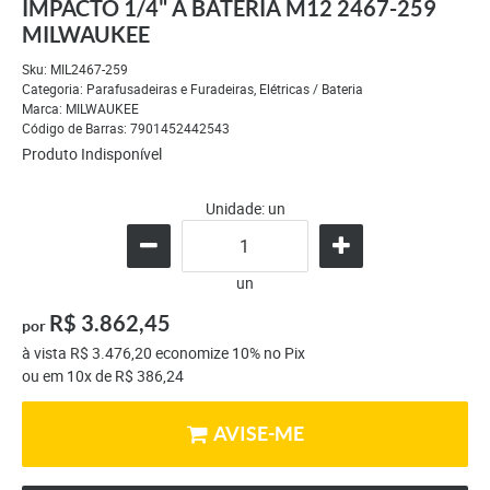
IMPACTO 1/4" A BATERIA M12 2467-259
MILWAUKEE
Sku:
MIL2467-259
Categoria:
Parafusadeiras e Furadeiras
,
Elétricas / Bateria
Marca:
MILWAUKEE
Código de Barras:
7901452442543
Produto Indisponível
Unidade: un
un
R$ 3.862,45
por
à vista
R$ 3.476,20
economize
10%
no Pix
ou em
10x
de
R$ 386,24
AVISE-ME