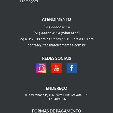
Promoções
ATENDIMENTO
(51)
99922-4114
(51)
99922-4114
(WhatsApp)
Seg a Sex - 08 hrs às 12 hrs / 13:30 hrs às 18 hrs.
contato@facilitaferramentas.com.br
REDES SOCIAIS
ENDEREÇO
Rua Veranópolis, 106
-
Vera Cruz, Gravataí
-
RS
CEP: 94090-560
FORMAS DE PAGAMENTO