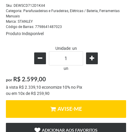
Sku:
DEWSCD712D1Kit4
Categoria:
Parafusadeiras e Furadeiras
,
Elétricas / Bateria
,
Ferramentas
Manuais
Marca:
STANLEY
Código de Barras:
7798641487023
Produto Indisponível
Unidade: un
un
R$ 2.599,00
por
à vista
R$ 2.339,10
economize
10%
no Pix
ou em
10x
de
R$ 259,90
AVISE-ME
ADICIONAR AOS FAVORITOS