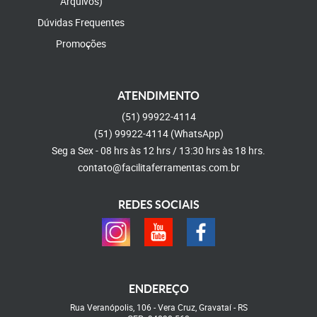
Arquivos)
Dúvidas Frequentes
Promoções
ATENDIMENTO
(51)
99922-4114
(51)
99922-4114
(WhatsApp)
Seg a Sex - 08 hrs às 12 hrs / 13:30 hrs às 18 hrs.
contato@facilitaferramentas.com.br
REDES SOCIAIS
ENDEREÇO
Rua Veranópolis, 106
-
Vera Cruz, Gravataí
-
RS