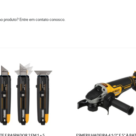
ao produto? Entre em contato conosco.
TE E RASPADOR 2 EM 1 + 5
ESMERILHADEIRA 4 1/2" E 5" À BA