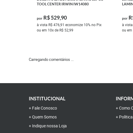
TOOL CENTER IRWIN IW14080
LAMIN
R$ 529,90
R
por
por
à vista
R$ 476,91
economize
10%
no Pix
à vist
ou em
10x
de
R$ 52,99
ou em
Carregando comentários ...
INSTITUCIONAL
INFORM
Fale Conosco
Como C
Quem Somos
Polític
Indique nossa Loja