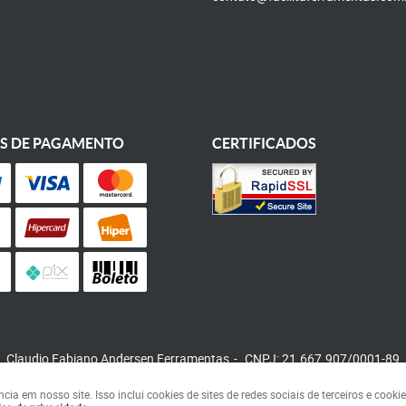
S DE PAGAMENTO
CERTIFICADOS
Claudio Fabiano Andersen Ferramentas
CNPJ: 21.667.907/0001-89
a em nosso site. Isso inclui cookies de sites de redes sociais de terceiros e cook