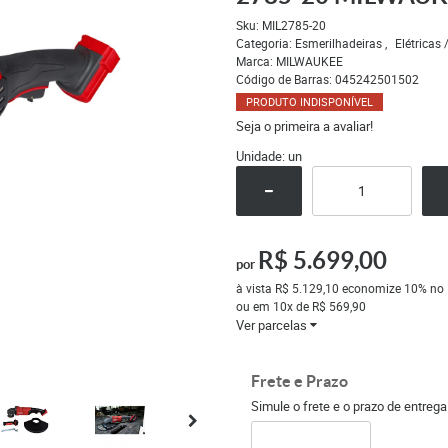
Sku:
MIL2785-20
Categoria:
Esmerilhadeiras
Elétricas 
Marca:
MILWAUKEE
Código de Barras:
045242501502
PRODUTO INDISPONÍVEL
Seja o primeira a avaliar!
Unidade: un
R$ 5.699,00
por
à vista
R$ 5.129,10
economize
10%
no 
ou em
10x
de
R$ 569,90
Ver parcelas
Frete e Prazo
Simule o frete e o prazo de entreg