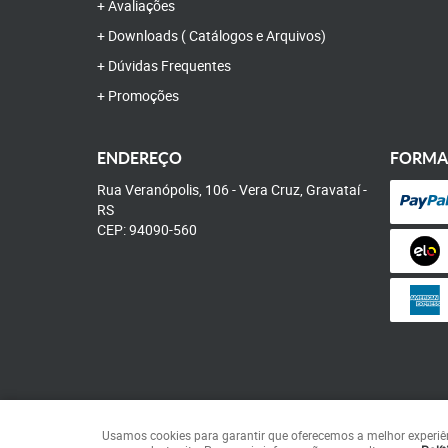
Avaliações
Downloads ( Catálogos e Arquivos)
Dúvidas Frequentes
Promoções
ENDEREÇO
FORMA
Rua Veranópolis, 106
-
Vera Cruz, Gravataí
-
RS
CEP: 94090-560
Usamos cookies para garantir que oferecemos a melhor experiênci