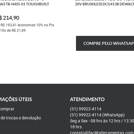
AS TB-H4S5-01 TOUGHBUILT
20V BRUSHLESS DCG413B DEWAL
$ 214,90
a
R$ 193,41
economize
10%
no Pix
10x
de
R$ 21,49
COMPRE PELO WHATSAP
AÇÕES ÚTEIS
ATENDIMENTO
omprar
(51)
99922-4114
(51)
99922-4114
(WhatsApp)
a de trocas e devolução
Seg a Sex - 08 hrs às 12 hrs / 13:3
18 hrs.
contato@facilitaferramentas.com