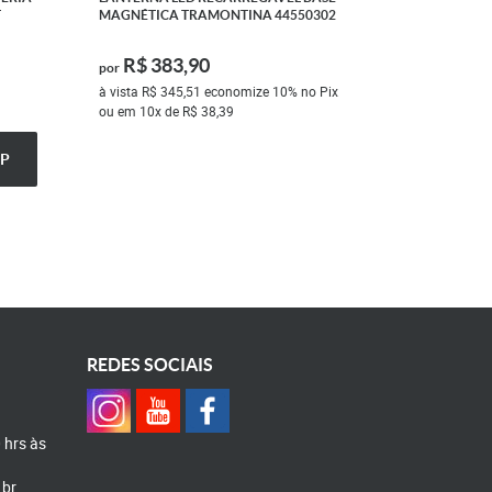
T
MAGNÉTICA TRAMONTINA 44550302
R$ 383,90
por
à vista
R$ 345,51
economize
10%
no Pix
ou em
10x
de
R$ 38,39
P
REDES SOCIAIS
0 hrs às
.br