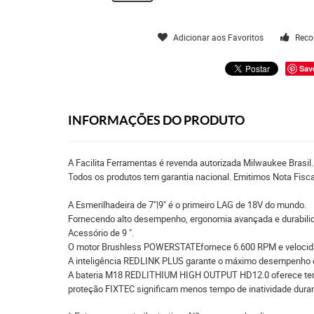
Adicionar aos Favoritos
Reco
Sav
INFORMAÇÕES DO PRODUTO
A Facilita Ferramentas é revenda autorizada Milwaukee Brasil
Todos os produtos tem garantia nacional. Emitimos Nota Fisc
A Esmerilhadeira de 7"|9" é o primeiro LAG de 18V do mundo.
Fornecendo alto desempenho, ergonomia avançada e durabilidade
Acessório de 9 ".
O motor Brushless POWERSTATEfornece 6.600 RPM e velocida
A inteligência REDLINK PLUS garante o máximo desempenho e
A bateria M18 REDLITHIUM HIGH OUTPUT HD12.0 oferece temp
proteção FIXTEC significam menos tempo de inatividade durant