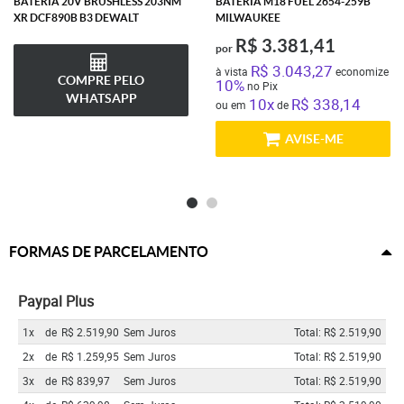
BATERIA 20V BRUSHLESS 203NM
BATERIA M18 FUEL 2654-259B
XR DCF890B B3 DEWALT
MILWAUKEE
R$ 3.381,41
por
R$ 3.043,27
à vista
economize
COMPRE PELO
10%
no Pix
WHATSAPP
10x
R$ 338,14
ou em
de
AVISE-ME
FORMAS DE PARCELAMENTO
Paypal Plus
1x
de
R$ 2.519,90
Sem Juros
Total: R$ 2.519,90
2x
de
R$ 1.259,95
Sem Juros
Total: R$ 2.519,90
3x
de
R$ 839,97
Sem Juros
Total: R$ 2.519,90