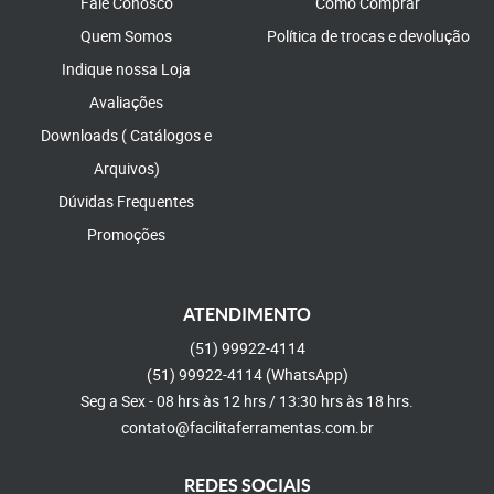
Fale Conosco
Como Comprar
Quem Somos
Política de trocas e devolução
Indique nossa Loja
Avaliações
Downloads ( Catálogos e
Arquivos)
Dúvidas Frequentes
Promoções
ATENDIMENTO
(51)
99922-4114
(51)
99922-4114
(WhatsApp)
Seg a Sex - 08 hrs às 12 hrs / 13:30 hrs às 18 hrs.
contato@facilitaferramentas.com.br
REDES SOCIAIS