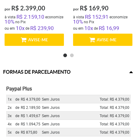
R$ 2.399,00
R$ 169,90
por
por
R$ 2.159,10
R$ 152,91
à vista
economize
à vista
economize
10%
10%
no Pix
no Pix
10x
R$ 239,90
10x
R$ 16,99
ou em
de
ou em
de
AVISE-ME
AVISE-ME
FORMAS DE PARCELAMENTO
Paypal Plus
1x
de
R$ 4.379,00
Sem Juros
Total: R$ 4.379,00
2x
de
R$ 2.189,50
Sem Juros
Total: R$ 4.379,00
3x
de
R$ 1.459,67
Sem Juros
Total: R$ 4.379,00
4x
de
R$ 1.094,75
Sem Juros
Total: R$ 4.379,00
5x
de
R$ 875,80
Sem Juros
Total: R$ 4.379,00