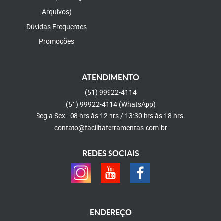
Arquivos)
Dúvidas Frequentes
Promoções
ATENDIMENTO
(51)
99922-4114
(51)
99922-4114
(WhatsApp)
Seg a Sex - 08 hrs às 12 hrs / 13:30 hrs às 18 hrs.
contato@facilitaferramentas.com.br
REDES SOCIAIS
ENDEREÇO