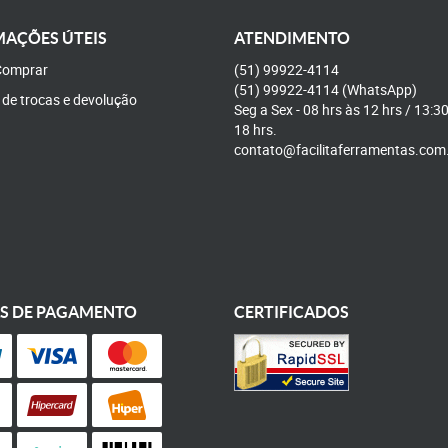
AÇÕES ÚTEIS
ATENDIMENTO
omprar
(51)
99922-4114
(51)
99922-4114
(WhatsApp)
a de trocas e devolução
Seg a Sex - 08 hrs às 12 hrs / 13:3
18 hrs.
contato@facilitaferramentas.com
S DE PAGAMENTO
CERTIFICADOS