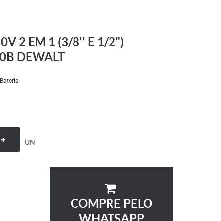
 2 EM 1 (3/8'' E 1/2")
10B DEWALT
 Bateria
UN
COMPRE PELO
WHATSAPP