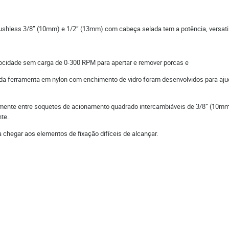
ushless 3/8” (10mm) e 1/2” (13mm) com cabeça selada tem a potência, versatil
cidade sem carga de 0-300 RPM para apertar e remover porcas e
 da ferramenta em nylon com enchimento de vidro foram desenvolvidos para ajud
damente entre soquetes de acionamento quadrado intercambiáveis de 3/8” (10
nte.
 chegar aos elementos de fixação difíceis de alcançar.