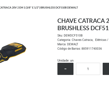
ATRACA 20V 2 EM 1 (3/8'' E 1/2") BRUSHLESS DCF510B DEWALT
CHAVE CATRACA 20V
BRUSHLESS DCF5
Sku:
DEWDCF510B
Categoria:
Chaves Catraca
Elétricas /
Marca:
DEWALT
Código de Barras:
885911740036
Unidade: un