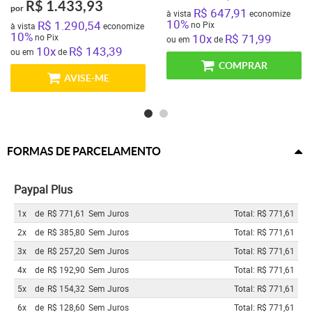
R$ 1.433,93
por
R$ 647,91
à vista
economize
10%
R$ 1.290,54
no Pix
à vista
economize
10%
10x
R$ 71,99
no Pix
ou em
de
10x
R$ 143,39
ou em
de
COMPRAR
AVISE-ME
FORMAS DE PARCELAMENTO
Paypal Plus
1x
de
R$ 771,61
Sem Juros
Total: R$ 771,61
2x
de
R$ 385,80
Sem Juros
Total: R$ 771,61
3x
de
R$ 257,20
Sem Juros
Total: R$ 771,61
4x
de
R$ 192,90
Sem Juros
Total: R$ 771,61
5x
de
R$ 154,32
Sem Juros
Total: R$ 771,61
6x
de
R$ 128,60
Sem Juros
Total: R$ 771,61