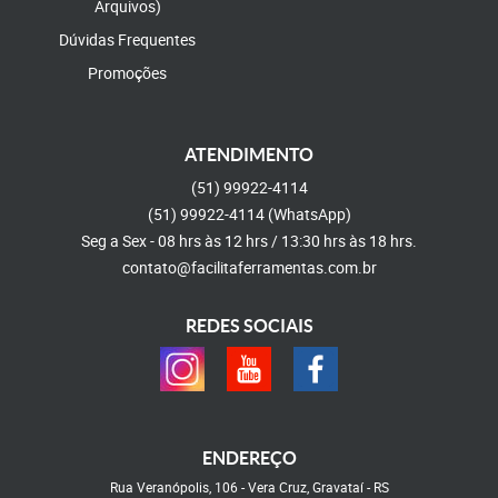
Arquivos)
Dúvidas Frequentes
Promoções
ATENDIMENTO
(51)
99922-4114
(51)
99922-4114
(WhatsApp)
Seg a Sex - 08 hrs às 12 hrs / 13:30 hrs às 18 hrs.
contato@facilitaferramentas.com.br
REDES SOCIAIS
ENDEREÇO
Rua Veranópolis, 106
-
Vera Cruz, Gravataí
-
RS