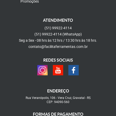
Promoções
ATENDIMENTO
(51)
99922-4114
(51)
99922-4114
(WhatsApp)
Seg a Sex - 08 hrs às 12 hrs / 13:30 hrs às 18 hrs.
contato@facilitaferramentas.com.br
REDES SOCIAIS
ENDEREÇO
Rua Veranópolis, 106
-
Vera Cruz, Gravataí
-
RS
CEP: 94090-560
FORMAS DE PAGAMENTO