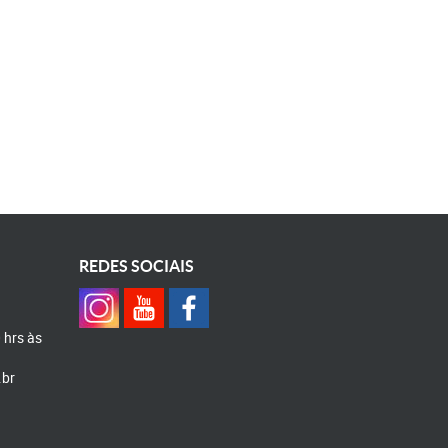
REDES SOCIAIS
0 hrs às
.br