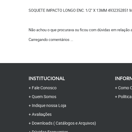
SOQUETE IMPACTO LONGO ENC. 1/2" X 13MM 4932352851 
Não achou o que procurava ou ficou com dúvidas em relação 
Carregando comentários ...
INSTITUCIONAL
INFORM
Fale Conosco
Como C
Quem Somos
Polític
Indique nossa Loja
Avaliações
Downloads ( Catálogos e Arquivos)
Dúvidas Frequentes