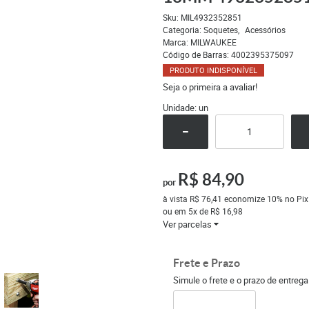
Sku:
MIL4932352851
Categoria:
Soquetes
Acessórios
Marca:
MILWAUKEE
Código de Barras:
4002395375097
PRODUTO INDISPONÍVEL
Seja o primeira a avaliar!
Unidade: un
R$ 84,90
por
à vista
R$ 76,41
economize
10%
no Pix
ou em
5x
de
R$ 16,98
Ver parcelas
Frete e Prazo
Simule o frete e o prazo de entreg