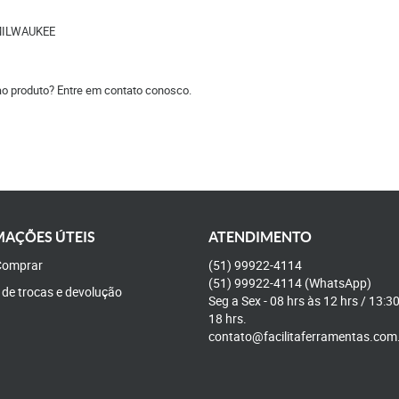
MILWAUKEE
ao produto? Entre em contato conosco.
AÇÕES ÚTEIS
ATENDIMENTO
omprar
(51)
99922-4114
(51)
99922-4114
(WhatsApp)
a de trocas e devolução
Seg a Sex - 08 hrs às 12 hrs / 13:3
18 hrs.
contato@facilitaferramentas.com