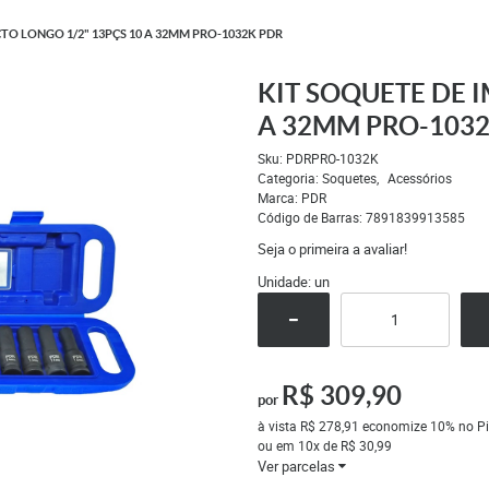
TO LONGO 1/2" 13PÇS 10 A 32MM PRO-1032K PDR
KIT SOQUETE DE I
A 32MM PRO-103
Sku:
PDRPRO-1032K
Categoria:
Soquetes
Acessórios
Marca:
PDR
Código de Barras:
7891839913585
Seja o primeira a avaliar!
Unidade: un
R$ 309,90
por
à vista
R$ 278,91
economize
10%
no Pi
ou em
10x
de
R$ 30,99
Ver parcelas