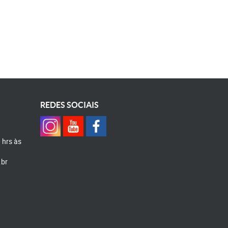
REDES SOCIAIS
0 hrs às
.br