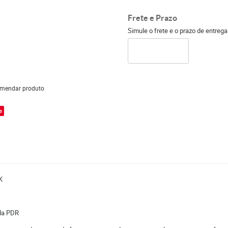
Frete e Prazo
Simule o frete e o prazo de entreg
mendar produto
e
K
da PDR