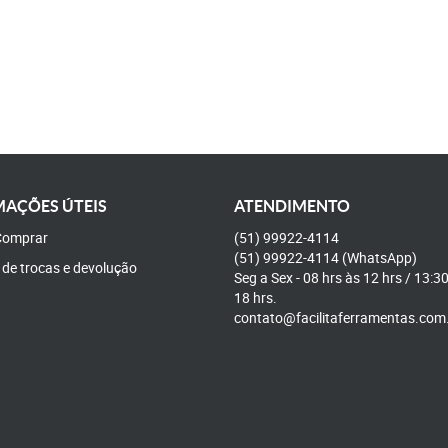
AÇÕES ÚTEIS
ATENDIMENTO
omprar
(51)
99922-4114
(51)
99922-4114
(WhatsApp)
a de trocas e devolução
Seg a Sex - 08 hrs às 12 hrs / 13:3
18 hrs.
contato@facilitaferramentas.com