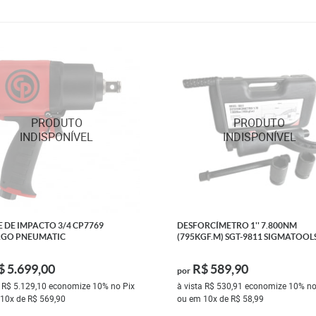
 DE IMPACTO 3/4 CP7769
DESFORCÍMETRO 1'' 7.800NM
AGO PNEUMATIC
(795KGF.M) SGT-9811 SIGMATOOL
$ 5.699,00
R$ 589,90
por
a
R$ 5.129,10
economize
10%
no Pix
à vista
R$ 530,91
economize
10%
no
10x
de
R$ 569,90
ou em
10x
de
R$ 58,99