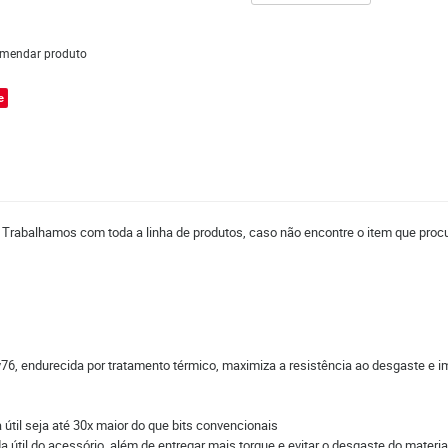
mendar produto
e
. Trabalhamos com toda a linha de produtos, caso não encontre o item que procu
76, endurecida por tratamento térmico, maximiza a resistência ao desgaste e i
til seja até 30x maior do que bits convencionais
útil do acessório, além de entregar mais torque e evitar o desgaste do materia