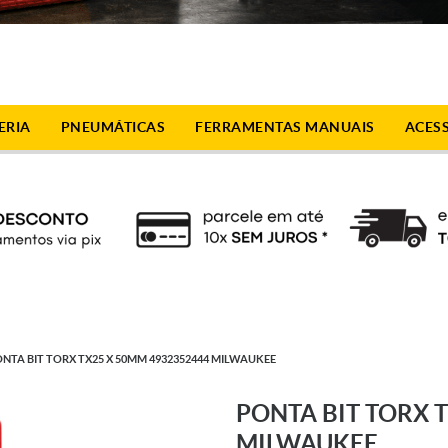
ERIA
PNEUMÁTICAS
FERRAMENTAS MANUAIS
ACES
NTA BIT TORX TX25 X 50MM 4932352444 MILWAUKEE
PONTA BIT TORX 
MILWAUKEE