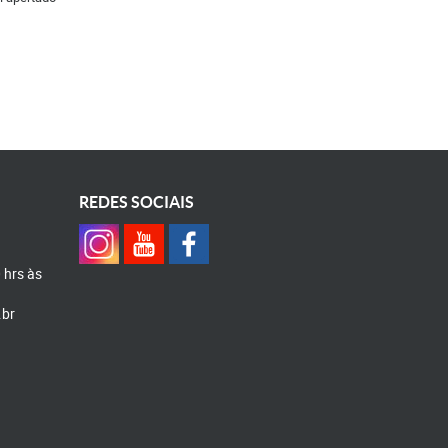
REDES SOCIAIS
0 hrs às
.br