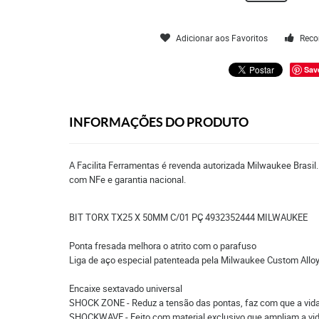
Adicionar aos Favoritos
Reco
Sav
INFORMAÇÕES DO PRODUTO
A Facilita Ferramentas é revenda autorizada Milwaukee Brasil
com NFe e garantia nacional.
BIT TORX TX25 X 50MM C/01 PÇ 4932352444 MILWAUKEE
Ponta fresada melhora o atrito com o parafuso
Liga de aço especial patenteada pela Milwaukee Custom Alloy
Encaixe sextavado universal
SHOCK ZONE - Reduz a tensão das pontas, faz com que a vida ú
SHOCKWAVE - Feito com material exclusivo que ampliam a vida 