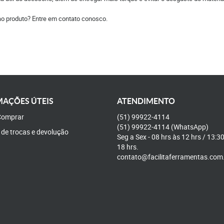
ao produto? Entre em contato conosco.
AÇÕES ÚTEIS
ATENDIMENTO
omprar
(51)
99922-4114
(51)
99922-4114
(WhatsApp)
a de trocas e devolução
Seg a Sex - 08 hrs às 12 hrs / 13:3
18 hrs.
contato@facilitaferramentas.com