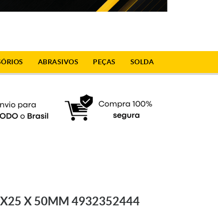
SÓRIOS
ABRASIVOS
PEÇAS
SOLDA
TX25 X 50MM 4932352444