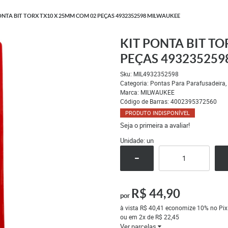
NTA BIT TORX TX10 X 25MM COM 02 PEÇAS 4932352598 MILWAUKEE
KIT PONTA BIT T
PEÇAS 493235259
Sku:
MIL4932352598
Categoria:
Pontas Para Parafusadeira
Marca:
MILWAUKEE
Código de Barras:
4002395372560
PRODUTO INDISPONÍVEL
Seja o primeira a avaliar!
Unidade: un
R$ 44,90
por
à vista
R$ 40,41
economize
10%
no Pix
ou em
2x
de
R$ 22,45
Ver parcelas