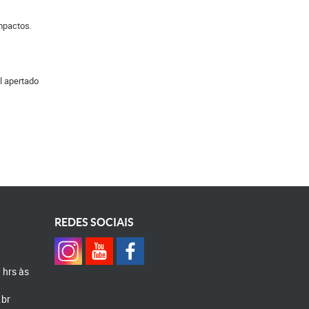
mpactos.
l apertado
REDES SOCIAIS
0 hrs às
.br