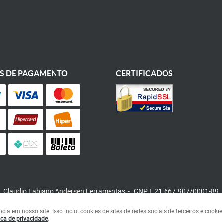
S DE PAGAMENTO
CERTIFICADOS
Claudio Fabiano Andersen Ferramentas
CNPJ: 21.667.907/0001-89
a em nosso site. Isso inclui cookies de sites de redes sociais de terceiros e cook
ica de privacidade
.
LOJA VIRTUAL CRIADA POR