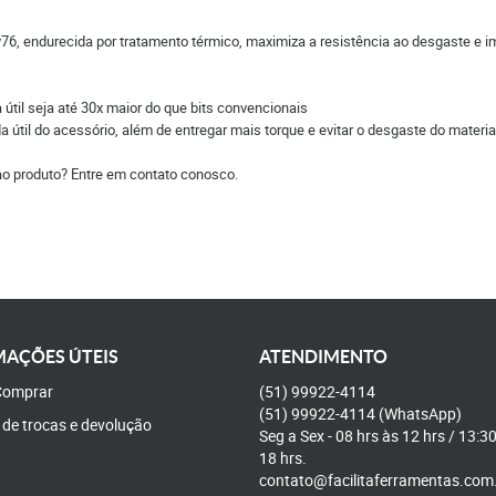
76, endurecida por tratamento térmico, maximiza a resistência ao desgaste e i
til seja até 30x maior do que bits convencionais
útil do acessório, além de entregar mais torque e evitar o desgaste do materia
ao produto? Entre em contato conosco.
AÇÕES ÚTEIS
ATENDIMENTO
omprar
(51)
99922-4114
(51)
99922-4114
(WhatsApp)
a de trocas e devolução
Seg a Sex - 08 hrs às 12 hrs / 13:3
18 hrs.
contato@facilitaferramentas.com