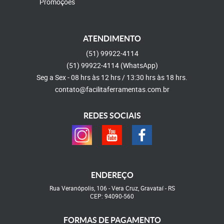
Promoções
ATENDIMENTO
(51)
99922-4114
(51)
99922-4114
(WhatsApp)
Seg a Sex - 08 hrs às 12 hrs / 13:30 hrs às 18 hrs.
contato@facilitaferramentas.com.br
REDES SOCIAIS
ENDEREÇO
Rua Veranópolis, 106
-
Vera Cruz, Gravataí
-
RS
CEP: 94090-560
FORMAS DE PAGAMENTO