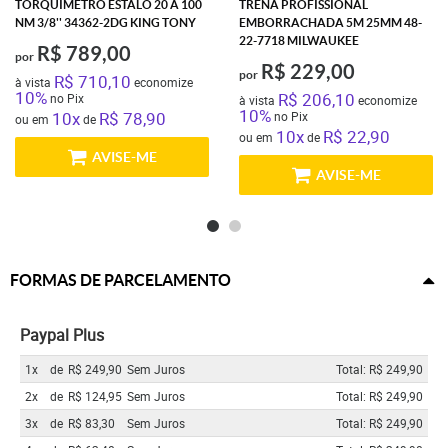
TORQUIMETRO ESTALO 20 A 100
TRENA PROFISSIONAL
NM 3/8'' 34362-2DG KING TONY
EMBORRACHADA 5M 25MM 48-
22-7718 MILWAUKEE
R$ 789,00
por
R$ 229,00
por
R$ 710,10
à vista
economize
10%
R$ 206,10
no Pix
à vista
economize
10%
10x
R$ 78,90
no Pix
ou em
de
10x
R$ 22,90
ou em
de
AVISE-ME
AVISE-ME
FORMAS DE PARCELAMENTO
Paypal Plus
1x
de
R$ 249,90
Sem Juros
Total: R$ 249,90
2x
de
R$ 124,95
Sem Juros
Total: R$ 249,90
3x
de
R$ 83,30
Sem Juros
Total: R$ 249,90