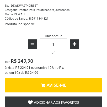
Sku:
DEWDWA2T40IRSET
Categoria:
Pontas Para Parafusadeira
,
Acessórios
Marca:
DEWALT
Código de Barras:
885911344821
Produto Indisponível
Unidade: un
un
R$ 249,90
por
à vista
R$ 224,91
economize
10%
no Pix
ou em
10x
de
R$ 24,99
AVISE-ME
ADICIONAR AOS FAVORITOS