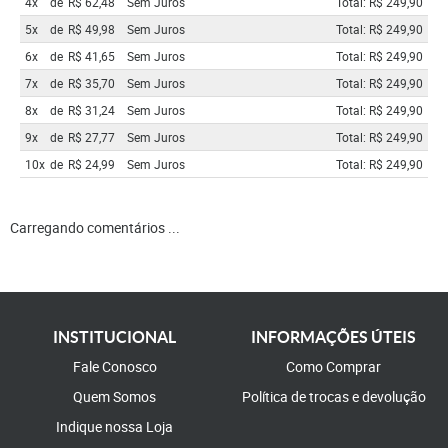
4x
de
R$ 62,48
Sem Juros
Total: R$ 249,90
5x
de
R$ 49,98
Sem Juros
Total: R$ 249,90
6x
de
R$ 41,65
Sem Juros
Total: R$ 249,90
7x
de
R$ 35,70
Sem Juros
Total: R$ 249,90
8x
de
R$ 31,24
Sem Juros
Total: R$ 249,90
9x
de
R$ 27,77
Sem Juros
Total: R$ 249,90
10x
de
R$ 24,99
Sem Juros
Total: R$ 249,90
Carregando comentários ...
INSTITUCIONAL
INFORMAÇÕES ÚTEIS
Fale Conosco
Como Comprar
Quem Somos
Política de trocas e devolução
Indique nossa Loja