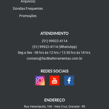
Arquivos)
Dúvidas Frequentes
Promoções
ATENDIMENTO
(51)
99922-4114
(51)
99922-4114
(WhatsApp)
Seg a Sex - 08 hrs às 12 hrs / 13:30 hrs às 18 hrs.
contato@facilitaferramentas.com.br
REDES SOCIAIS
ENDEREÇO
Rua Veranópolis, 106
-
Vera Cruz, Gravataí
-
RS