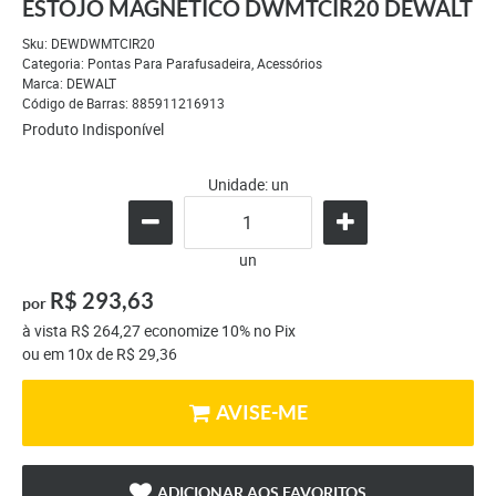
ESTOJO MAGNÉTICO DWMTCIR20 DEWALT
Sku:
DEWDWMTCIR20
Categoria:
Pontas Para Parafusadeira
,
Acessórios
Marca:
DEWALT
Código de Barras:
885911216913
Produto Indisponível
Unidade: un
un
R$ 293,63
por
à vista
R$ 264,27
economize
10%
no Pix
ou em
10x
de
R$ 29,36
AVISE-ME
ADICIONAR AOS FAVORITOS