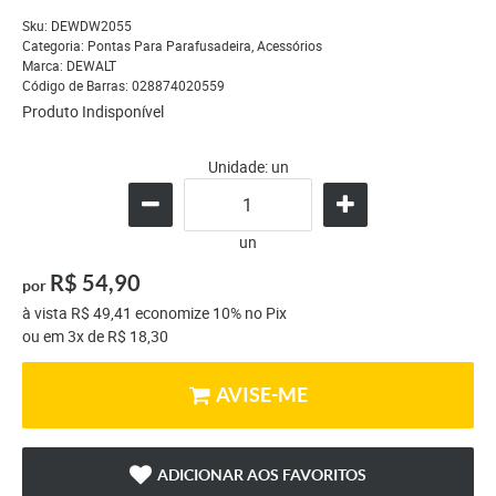
Sku:
DEWDW2055
Categoria:
Pontas Para Parafusadeira
,
Acessórios
Marca:
DEWALT
Código de Barras:
028874020559
Produto Indisponível
Unidade: un
un
R$ 54,90
por
à vista
R$ 49,41
economize
10%
no Pix
ou em
3x
de
R$ 18,30
AVISE-ME
ADICIONAR AOS FAVORITOS