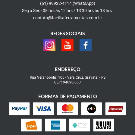
(51)
99922-4114
(WhatsApp)
Seg a Sex - 08 hrs às 12 hrs / 13:30 hrs às 18 hrs.
contato@facilitaferramentas.com.br
REDES SOCIAIS
ENDEREÇO
Rua Veranópolis, 106
-
Vera Cruz, Gravataí
-
RS
CEP: 94090-560
FORMAS DE PAGAMENTO