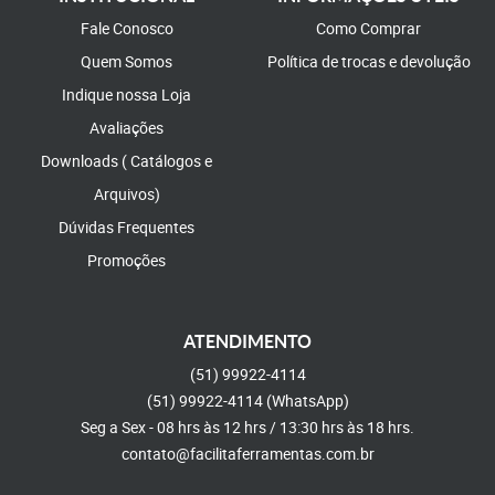
Fale Conosco
Como Comprar
Quem Somos
Política de trocas e devolução
Indique nossa Loja
Avaliações
Downloads ( Catálogos e
Arquivos)
Dúvidas Frequentes
Promoções
ATENDIMENTO
(51)
99922-4114
(51)
99922-4114
(WhatsApp)
Seg a Sex - 08 hrs às 12 hrs / 13:30 hrs às 18 hrs.
contato@facilitaferramentas.com.br