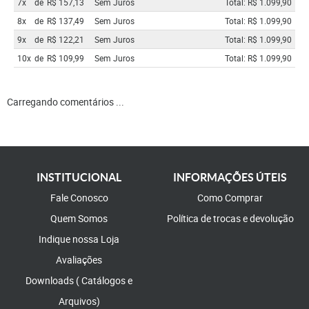
7x
de
R$ 157,13
Sem Juros
Total: R$ 1.099,90
8x
de
R$ 137,49
Sem Juros
Total: R$ 1.099,90
9x
de
R$ 122,21
Sem Juros
Total: R$ 1.099,90
10x
de
R$ 109,99
Sem Juros
Total: R$ 1.099,90
Carregando comentários ...
INSTITUCIONAL
INFORMAÇÕES ÚTEIS
Fale Conosco
Como Comprar
Quem Somos
Política de trocas e devolução
Indique nossa Loja
Avaliações
Downloads ( Catálogos e
Arquivos)