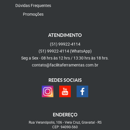
Dúvidas Frequentes
Promoções
ATENDIMENTO
(51)
99922-4114
(51)
99922-4114
(WhatsApp)
Seg a Sex - 08 hrs às 12 hrs / 13:30 hrs às 18 hrs.
contato@facilitaferramentas.com.br
REDES SOCIAIS
ENDEREÇO
Rua Veranópolis, 106
-
Vera Cruz, Gravataí
-
RS
CEP: 94090-560