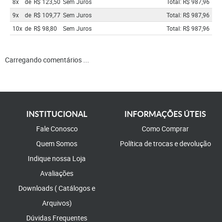
8x
de
R$ 123,50
Sem Juros
Total: R$ 987,96
9x
de
R$ 109,77
Sem Juros
Total: R$ 987,96
10x
de
R$ 98,80
Sem Juros
Total: R$ 987,96
Carregando comentários ...
INSTITUCIONAL
INFORMAÇÕES ÚTEIS
Fale Conosco
Como Comprar
Quem Somos
Política de trocas e devolução
Indique nossa Loja
Avaliações
Downloads ( Catálogos e
Arquivos)
Dúvidas Frequentes