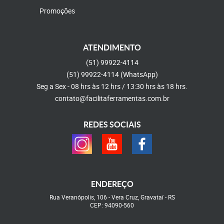
Promoções
ATENDIMENTO
(51)
99922-4114
(51)
99922-4114
(WhatsApp)
Seg a Sex - 08 hrs às 12 hrs / 13:30 hrs às 18 hrs.
contato@facilitaferramentas.com.br
REDES SOCIAIS
ENDEREÇO
Rua Veranópolis, 106
-
Vera Cruz, Gravataí
-
RS
CEP: 94090-560