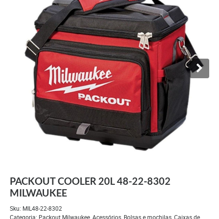
PACKOUT COOLER 20L 48-22-8302
MILWAUKEE
Sku:
MIL48-22-8302
Categoria:
Packout Milwaukee
,
Acessórios
,
Bolsas e mochilas
,
Caixas de