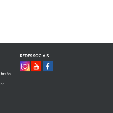
REDES SOCIAIS
0 hrs às
.br