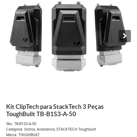
Kit ClipTech para StackTech 3 Peças
ToughBuilt TB-B1S3-A-50
Sku:
TB-B1S3-A-50
Categoria:
Outros
,
Acessórios
,
STACKTECH Toughbuilt
Marca:
TOUGHBUILT