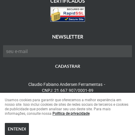
CERTIFICADOS
NEWSLETTER
CADASTRAR
Claudio Fabiano Andersen Ferramentas
CNPJ: 21.667.907/0001-89
Usamos cookies para garantir que oferecemos a melhor experiência em
nosso site. Isso inclui cookies de sites de redes sociais de terceiros e cookies
de publicidade que podem analisar seu uso deste site. Para mais
LOJA VIRTUAL CRIADA POR
informações, consulte nossa
Política de privacidade
.
ENTENDI