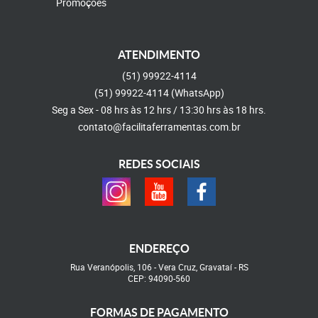
Promoções
ATENDIMENTO
(51)
99922-4114
(51)
99922-4114
(WhatsApp)
Seg a Sex - 08 hrs às 12 hrs / 13:30 hrs às 18 hrs.
contato@facilitaferramentas.com.br
REDES SOCIAIS
ENDEREÇO
Rua Veranópolis, 106
-
Vera Cruz, Gravataí
-
RS
CEP: 94090-560
FORMAS DE PAGAMENTO