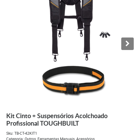
Kit Cinto + Suspensórios Acolchoado
Profissional TOUGHBUILT
Sku:
TB-CT-42KIT1
Categoria:
Outros
,
Ferramentas Manuais
,
Acessórios