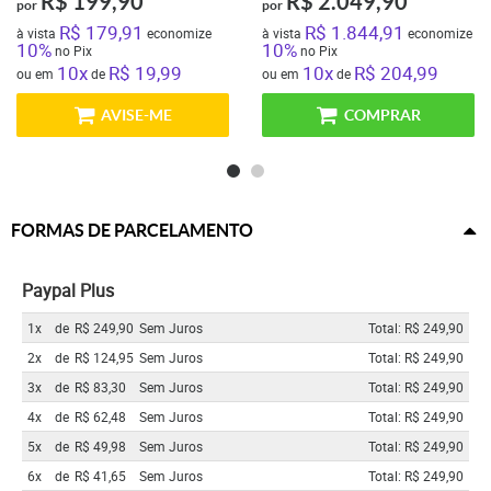
R$ 199,90
R$ 2.049,90
por
por
R$ 179,91
R$ 1.844,91
à vista
economize
à vista
economize
10%
10%
no Pix
no Pix
10x
R$ 19,99
10x
R$ 204,99
ou em
de
ou em
de
AVISE-ME
COMPRAR
FORMAS DE PARCELAMENTO
Paypal Plus
1x
de
R$ 249,90
Sem Juros
Total: R$ 249,90
2x
de
R$ 124,95
Sem Juros
Total: R$ 249,90
3x
de
R$ 83,30
Sem Juros
Total: R$ 249,90
4x
de
R$ 62,48
Sem Juros
Total: R$ 249,90
5x
de
R$ 49,98
Sem Juros
Total: R$ 249,90
6x
de
R$ 41,65
Sem Juros
Total: R$ 249,90