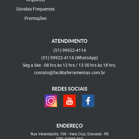
Dúvidas Frequentes
Promoções
ATENDIMENTO
(51)
99922-4114
(51)
99922-4114
(WhatsApp)
Seg a Sex - 08 hrs às 12 hrs / 13:30 hrs às 18 hrs.
contato@facilitaferramentas.com.br
REDES SOCIAIS
ENDEREÇO
Rua Veranópolis, 106
-
Vera Cruz, Gravataí
-
RS
CEP: 94090-560