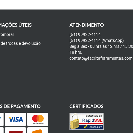
AÇÕES ÚTEIS
ATENDIMENTO
omprar
(51)
99922-4114
(51)
99922-4114
(WhatsApp)
a de trocas e devolução
Seg a Sex - 08 hrs às 12 hrs / 13:3
18 hrs.
contato@facilitaferramentas.com
S DE PAGAMENTO
CERTIFICADOS