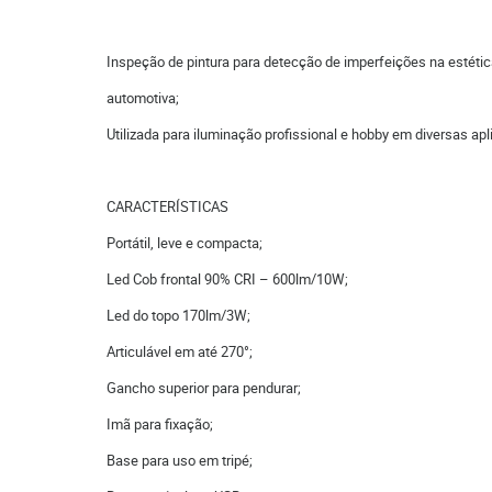
Inspeção de pintura para detecção de imperfeições na estéti
automotiva;
Utilizada para iluminação profissional e hobby em diversas ap
CARACTERÍSTICAS
Portátil, leve e compacta;
Led Cob frontal 90% CRI – 600lm/10W;
Led do topo 170lm/3W;
Articulável em até 270°;
Gancho superior para pendurar;
Imã para fixação;
Base para uso em tripé;