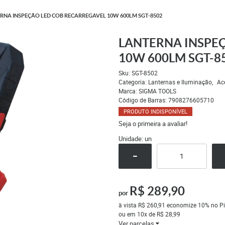
RNA INSPEÇÃO LED COB RECARREGAVEL 10W 600LM SGT-8502
LANTERNA INSPE
10W 600LM SGT-8
Sku:
SGT-8502
Categoria:
Lanternas e Iluminação
Ac
Marca:
SIGMA TOOLS
Código de Barras:
7908276605710
PRODUTO INDISPONÍVEL
Seja o primeira a avaliar!
Unidade: un
R$ 289,90
por
à vista
R$ 260,91
economize
10%
no Pi
ou em
10x
de
R$ 28,99
Ver parcelas