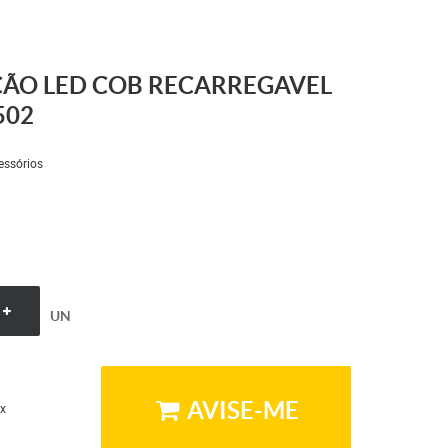
ÇÃO LED COB RECARREGAVEL
502
essórios
UN
AVISE-ME
x