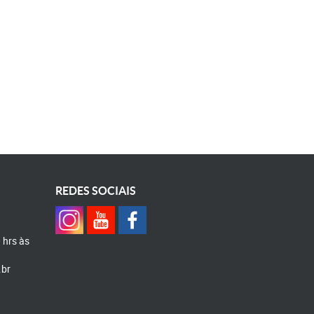
REDES SOCIAIS
0 hrs às
.br