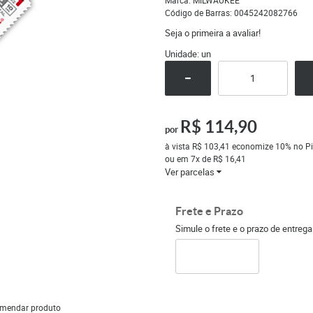
Marca:
MILWAUKEE
Código de Barras:
0045242082766
Seja o primeira a avaliar!
Unidade: un
R$ 114,90
por
à vista
R$ 103,41
economize
10%
no Pi
ou em
7x
de
R$ 16,41
Ver parcelas
Frete e Prazo
Simule o frete e o prazo de entreg
mendar produto