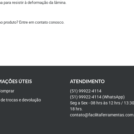
na para resistir à deformação da lâmina.
ao produto? Entre em contato conosco.
AÇÕES ÚTEIS
ATENDIMENTO
omprar
(51)
99922-4114
(51)
99922-4114
(WhatsApp)
a de trocas e devolução
Seg a Sex - 08 hrs às 12 hrs / 13:3
18 hrs.
contato@facilitaferramentas.com