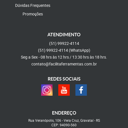
Dúvidas Frequentes
Promoções
ATENDIMENTO
(51)
99922-4114
(51)
99922-4114
(WhatsApp)
Seg a Sex - 08 hrs às 12 hrs / 13:30 hrs às 18 hrs.
contato@facilitaferramentas.com.br
REDES SOCIAIS
ENDEREÇO
Rua Veranópolis, 106
-
Vera Cruz, Gravataí
-
RS
CEP: 94090-560