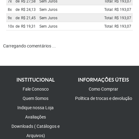
7x
de
R$ 27,58
Sem Juros
Total: R$ 193,07
8x
de
R$ 24,13
Sem Juros
Total: R$ 193,07
9x
de
R$ 21,45
Sem Juros
Total: R$ 193,07
10x
de
R$ 19,31
Sem Juros
Total: R$ 193,07
Carregando comentários ...
INSTITUCIONAL
INFORMAÇÕES ÚTEIS
Fale Conosco
Como Comprar
Quem Somos
Política de trocas e devolução
Indique nossa Loja
Avaliações
Downloads ( Catálogos e
Arquivos)