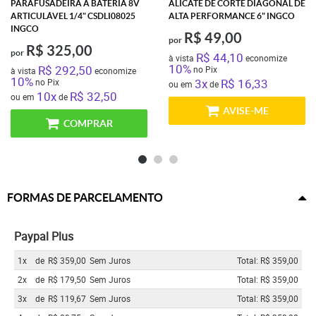
PARAFUSADEIRA À BATERIA 8V
ALICATE DE CORTE DIAGONAL DE
ARTICULÁVEL 1/4" CSDLI08025
ALTA PERFORMANCE 6" INGCO
INGCO
R$ 49,00
por
R$ 325,00
por
R$ 44,10
à vista
economize
10%
R$ 292,50
no Pix
à vista
economize
10%
3x
R$ 16,33
no Pix
ou em
de
10x
R$ 32,50
ou em
de
AVISE-ME
COMPRAR
FORMAS DE PARCELAMENTO
Paypal Plus
1x
de
R$ 359,00
Sem Juros
Total: R$ 359,00
2x
de
R$ 179,50
Sem Juros
Total: R$ 359,00
3x
de
R$ 119,67
Sem Juros
Total: R$ 359,00