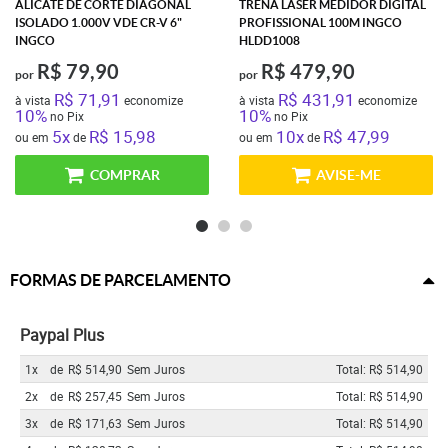
ALICATE DE CORTE DIAGONAL
TRENA LASER MEDIDOR DIGITAL
ISOLADO 1.000V VDE CR-V 6"
PROFISSIONAL 100M INGCO
INGCO
HLDD1008
R$ 79,90
R$ 479,90
por
por
R$ 71,91
R$ 431,91
à vista
economize
à vista
economize
10%
10%
no Pix
no Pix
5x
R$ 15,98
10x
R$ 47,99
ou em
de
ou em
de
COMPRAR
AVISE-ME
FORMAS DE PARCELAMENTO
Paypal Plus
1x
de
R$ 514,90
Sem Juros
Total: R$ 514,90
2x
de
R$ 257,45
Sem Juros
Total: R$ 514,90
3x
de
R$ 171,63
Sem Juros
Total: R$ 514,90