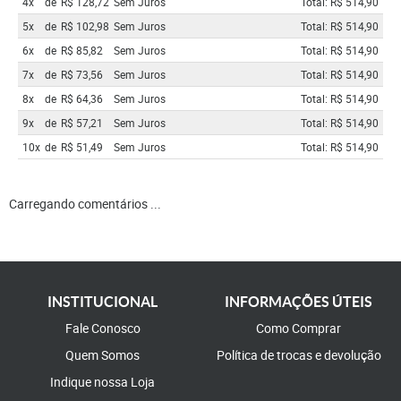
4x
de
R$ 128,72
Sem Juros
Total: R$ 514,90
5x
de
R$ 102,98
Sem Juros
Total: R$ 514,90
6x
de
R$ 85,82
Sem Juros
Total: R$ 514,90
7x
de
R$ 73,56
Sem Juros
Total: R$ 514,90
8x
de
R$ 64,36
Sem Juros
Total: R$ 514,90
9x
de
R$ 57,21
Sem Juros
Total: R$ 514,90
10x
de
R$ 51,49
Sem Juros
Total: R$ 514,90
Carregando comentários ...
INSTITUCIONAL
INFORMAÇÕES ÚTEIS
Fale Conosco
Como Comprar
Quem Somos
Política de trocas e devolução
Indique nossa Loja