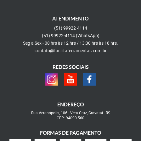
ATENDIMENTO
(51)
99922-4114
(51)
99922-4114
(WhatsApp)
Seg a Sex - 08 hrs às 12 hrs / 13:30 hrs às 18 hrs.
contato@facilitaferramentas.com.br
REDES SOCIAIS
ENDEREÇO
Rua Veranópolis, 106
-
Vera Cruz, Gravataí
-
RS
CEP: 94090-560
FORMAS DE PAGAMENTO