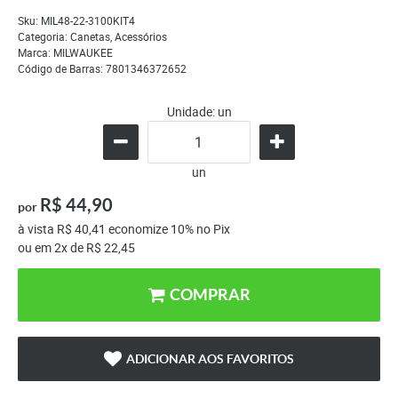
Sku:
MIL48-22-3100KIT4
Categoria:
Canetas
,
Acessórios
Marca:
MILWAUKEE
Código de Barras:
7801346372652
Unidade: un
un
R$ 44,90
por
à vista
R$ 40,41
economize
10%
no Pix
ou em
2x
de
R$ 22,45
COMPRAR
ADICIONAR AOS FAVORITOS