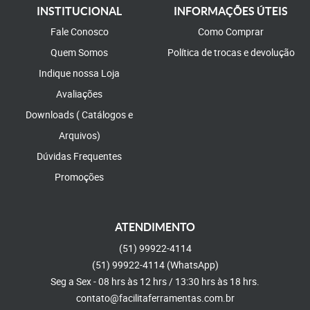
INSTITUCIONAL
INFORMAÇÕES ÚTEIS
Fale Conosco
Como Comprar
Quem Somos
Política de trocas e devolução
Indique nossa Loja
Avaliações
Downloads ( Catálogos e
Arquivos)
Dúvidas Frequentes
Promoções
ATENDIMENTO
(51)
99922-4114
(51)
99922-4114
(WhatsApp)
Seg a Sex - 08 hrs às 12 hrs / 13:30 hrs às 18 hrs.
contato@facilitaferramentas.com.br