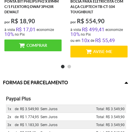
PONTA BIT PHILIPS PH2 X 89MM
BOLSA PARA ELETRICISTA COM
C/1 FLEXTORQ DWAF3PH2IR
ALÇA CLIPTECH TB-CT-104
DEWALT
TOUGHBUILT
R$ 18,90
R$ 554,90
por
por
R$ 17,01
R$ 499,41
à vista
economize
à vista
economize
10%
10%
no Pix
no Pix
10x
R$ 55,49
ou em
de
COMPRAR
AVISE-ME
FORMAS DE PARCELAMENTO
Paypal Plus
1x
de
R$ 3.549,90
Sem Juros
Total: R$ 3.549,90
2x
de
R$ 1.774,95
Sem Juros
Total: R$ 3.549,90
3x
de
R$ 1.183,30
Sem Juros
Total: R$ 3.549,90