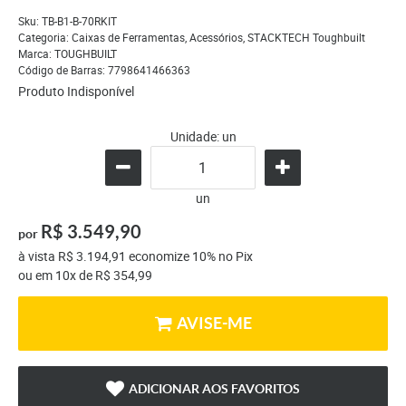
Sku:
TB-B1-B-70RKIT
Categoria:
Caixas de Ferramentas
,
Acessórios
,
STACKTECH Toughbuilt
Marca:
TOUGHBUILT
Código de Barras:
7798641466363
Produto Indisponível
Unidade: un
un
R$ 3.549,90
por
à vista
R$ 3.194,91
economize
10%
no Pix
ou em
10x
de
R$ 354,99
AVISE-ME
ADICIONAR AOS FAVORITOS