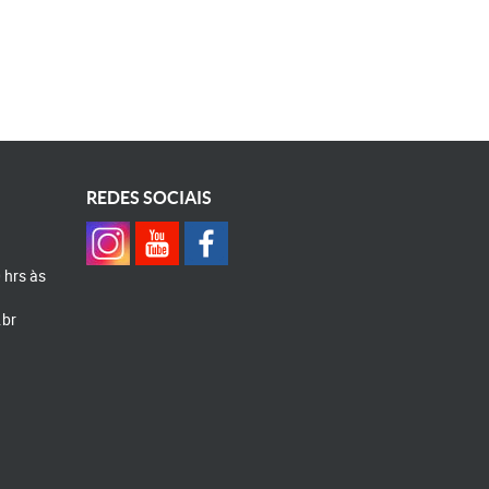
REDES SOCIAIS
0 hrs às
.br