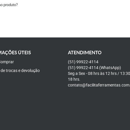
ao produto?
AÇÕES ÚTEIS
ATENDIMENTO
omprar
(51)
99922-4114
(51)
99922-4114
(WhatsApp)
a de trocas e devolução
Seg a Sex - 08 hrs às 12 hrs / 13:3
18 hrs.
contato@facilitaferramentas.com