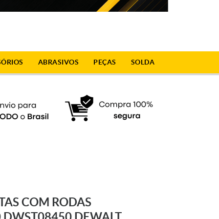
SÓRIOS
ABRASIVOS
PEÇAS
SOLDA
TAS COM RODAS
0 DWST08450 DEWALT