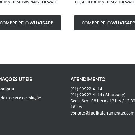
GHSYSTEM DWST14825 DEWALT
PEÇAS TOUGHSYSTEM 2.0 DEWALT
COMPRE PELO WHATSAPP
COMPRE PELO WHATSAP
AÇÕES ÚTEIS
ATENDIMENTO
omprar
(51)
99922-4114
(51)
99922-4114
(WhatsApp)
a de trocas e devolução
Seg a Sex - 08 hrs às 12 hrs / 13:3
18 hrs.
contato@facilitaferramentas.com