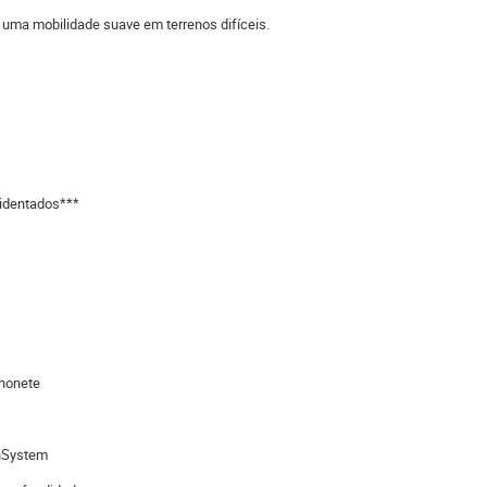
 uma mobilidade suave em terrenos difíceis.
cidentados***
nhonete
ghSystem