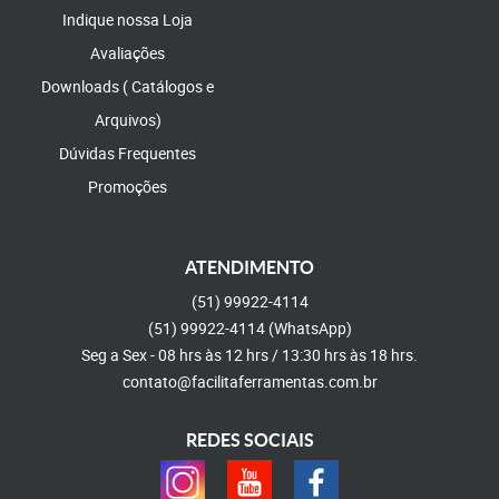
Indique nossa Loja
Avaliações
Downloads ( Catálogos e
Arquivos)
Dúvidas Frequentes
Promoções
ATENDIMENTO
(51)
99922-4114
(51)
99922-4114
(WhatsApp)
Seg a Sex - 08 hrs às 12 hrs / 13:30 hrs às 18 hrs.
contato@facilitaferramentas.com.br
REDES SOCIAIS