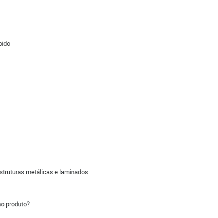
ápido
struturas metálicas e laminados.
ao produto?