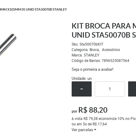
0MM X105MM 05 UNID STA50070B STANLEY
KIT BROCA PARA 
UNID STA50070B 
Sku:
Sta50070bKIT
Categoria:
Broca
Acessórios
Marca:
STANLEY
Código de Barras:
7896525087564
Seja o primeira a avaliar!
Unidade: un
R$ 88,20
por
à vista
R$ 79,38
economize
10%
no Pix
ou em
5x
de
R$ 17,64
Ver parcelas