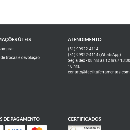
AÇÕES ÚTEIS
ATENDIMENTO
omprar
(51)
99922-4114
(51)
99922-4114
(WhatsApp)
a de trocas e devolução
Seg a Sex - 08 hrs às 12 hrs / 13:3
18 hrs.
contato@facilitaferramentas.com
S DE PAGAMENTO
CERTIFICADOS