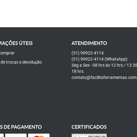
AÇÕES ÚTEIS
ATENDIMENTO
omprar
(51)
99922-4114
(51)
99922-4114
(WhatsApp)
a de trocas e devolução
Seg a Sex - 08 hrs às 12 hrs / 13:3
18 hrs.
contato@facilitaferramentas.com
S DE PAGAMENTO
CERTIFICADOS