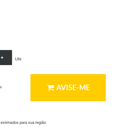
UN
AVISE-ME
x
a estimados para sua região: