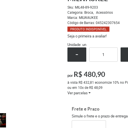
Sku:
MIL48-89-9203
Categoria:
Broca
Acessórios
Marca:
MILWAUKEE
Código de Barras:
045242307654
PRODUTO INDISPONÍVEL
Seja o primeira a avaliar!
Unidade: un
R$ 480,90
por
à vista
R$ 432,81
economize
10%
no Pi
ou em
10x
de
R$ 48,09
Ver parcelas
Frete e Prazo
Simule o frete e o prazo de entreg