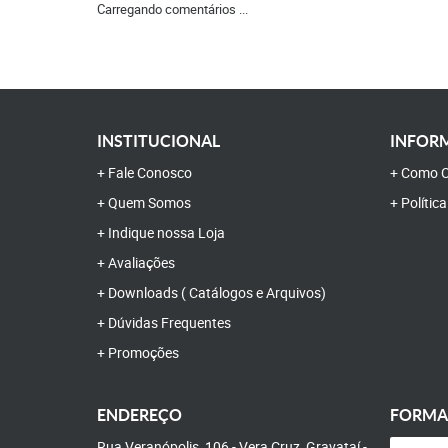
Carregando comentários ...
INSTITUCIONAL
INFORM
Fale Conosco
Como C
Quem Somos
Polític
Indique nossa Loja
Avaliações
Downloads ( Catálogos e Arquivos)
Dúvidas Frequentes
Promoções
ENDEREÇO
FORMA
Rua Veranópolis, 106
-
Vera Cruz, Gravataí
-