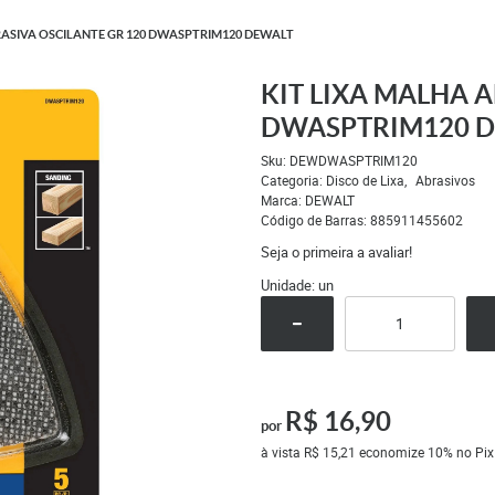
RASIVA OSCILANTE GR 120 DWASPTRIM120 DEWALT
KIT LIXA MALHA 
DWASPTRIM120 
Sku:
DEWDWASPTRIM120
Categoria:
Disco de Lixa
Abrasivos
Marca:
DEWALT
Código de Barras:
885911455602
Seja o primeira a avaliar!
Unidade: un
R$ 16,90
por
à vista
R$ 15,21
economize
10%
no Pix