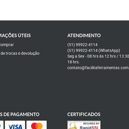
AÇÕES ÚTEIS
ATENDIMENTO
omprar
(51)
99922-4114
(51)
99922-4114
(WhatsApp)
a de trocas e devolução
Seg a Sex - 08 hrs às 12 hrs / 13:3
18 hrs.
contato@facilitaferramentas.com
S DE PAGAMENTO
CERTIFICADOS