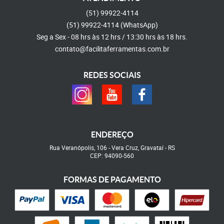
(51)
99922-4114
(51)
99922-4114
(WhatsApp)
Seg a Sex - 08 hrs às 12 hrs / 13:30 hrs às 18 hrs.
contato@facilitaferramentas.com.br
REDES SOCIAIS
ENDEREÇO
Rua Veranópolis, 106
-
Vera Cruz, Gravataí
-
RS
CEP: 94090-560
FORMAS DE PAGAMENTO